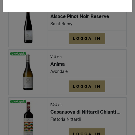
Ekologisk
Rött vin
Alsace Pinot Noir Reserve
Saint Remy
LOGGA IN
Ekologisk
Vitt vin
Anima
Avondale
LOGGA IN
Ekologisk
Rött vin
Casanuova di Nittardi Chianti Classico
Fattoria Nittardi
LOGGA IN