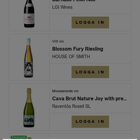
LGI Wines
LOGGA IN
Vitt vin
Blossom Fury Riesling
HOUSE OF SMITH
LOGGA IN
Mousserande vin
Cava Brut Nature Joy with precision
Raventós Rosell SL
LOGGA IN
Ekologisk