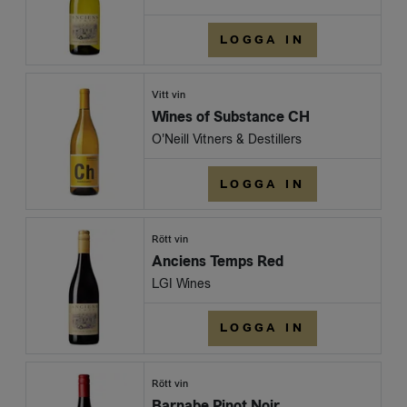
LOGGA IN
Vitt vin
Wines of Substance CH
O'Neill Vitners & Destillers
LOGGA IN
Rött vin
Anciens Temps Red
LGI Wines
LOGGA IN
Rött vin
Barnabe Pinot Noir