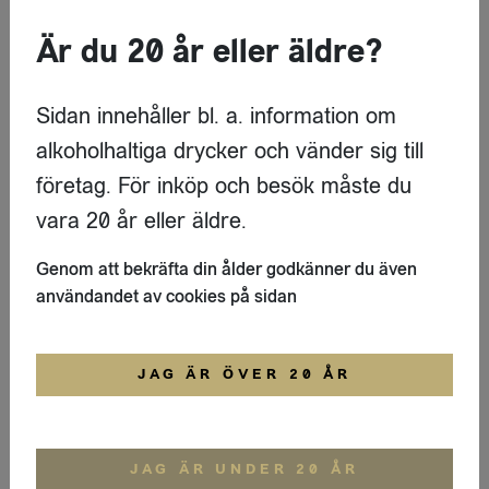
Mousserande vin
Cava Mirgin Reserva Brut EKO
Är du 20 år eller äldre?
Art Laita d'Alta Alella
LOGGA IN
Sidan innehåller bl. a. information om
alkoholhaltiga drycker och vänder sig till
Ekologisk
Vitt vin
företag. För inköp och besök måste du
Stockwerk Gruner Veltliner
vara 20 år eller äldre.
Geyerhof
Genom att bekräfta din ålder godkänner du även
LOGGA IN
användandet av cookies på sidan
Rött vin
Wines of Substance CS
JAG ÄR ÖVER 20 ÅR
O'Neill Vitners & Destillers
LOGGA IN
JAG ÄR UNDER 20 ÅR