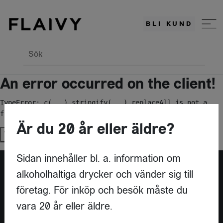
BLI KUND
Sök
An error occurred on the client!
TypeError: c(...).stringify(...).replaceAll is not a 
function
Är du 20 år eller äldre?
Try again
Sidan innehåller bl. a. information om
alkoholhaltiga drycker och vänder sig till
Är du leverantör?
företag. För inköp och besök måste du
vara 20 år eller äldre.