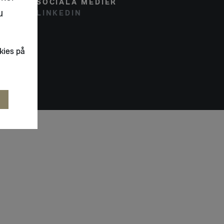
SOCIALA MEDIER
u
LINKEDIN
kies på
R