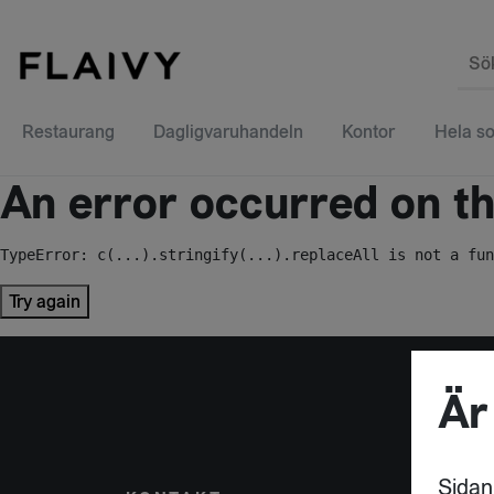
Sö
Restaurang
Dagligvaruhandeln
Kontor
Hela so
An error occurred on the
TypeError: c(...).stringify(...).replaceAll is not a fun
Try again
Är
Sidan