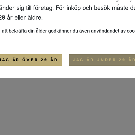
ADRESS
FLAIVY
änder sig till företag. För inköp och besök måste d
RGSGATAN 17 A
OM OSS
22
STOCKHOLM
HEMSIDA
0 år eller äldre.
IGE
att bekräfta din ålder godkänner du även användandet av coo
ALLMÄNNA VILLKOR
IP-CERTIFIERING
EKO-CERTIFIERING
JAG ÄR ÖVER 20 ÅR
JAG ÄR UNDER 20 Å