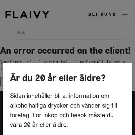
BLI KUND
Sök
An error occurred on the client!
TypeError: c(...).stringify(...).replaceAll is not a 
function
Är du 20 år eller äldre?
Try again
Sidan innehåller bl. a. information om
alkoholhaltiga drycker och vänder sig till
Är du leverantör?
företag. För inköp och besök måste du
vara 20 år eller äldre.