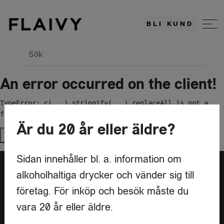
BLI KUND
Sök
An error occurred on the client!
TypeError: c(...).stringify(...).replaceAll is not a 
function
Är du 20 år eller äldre?
Try again
Sidan innehåller bl. a. information om
alkoholhaltiga drycker och vänder sig till
Är du leverantör?
företag. För inköp och besök måste du
vara 20 år eller äldre.