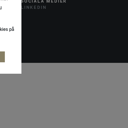
SOCIALA MEDIER
u
LINKEDIN
kies på
R