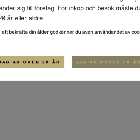
ADRESS
FLAIVY
änder sig till företag. För inköp och besök måste d
RGSGATAN 17 A
OM OSS
22
STOCKHOLM
HEMSIDA
0 år eller äldre.
IGE
att bekräfta din ålder godkänner du även användandet av coo
ALLMÄNNA VILLKOR
IP-CERTIFIERING
EKO-CERTIFIERING
JAG ÄR ÖVER 20 ÅR
JAG ÄR UNDER 20 Å