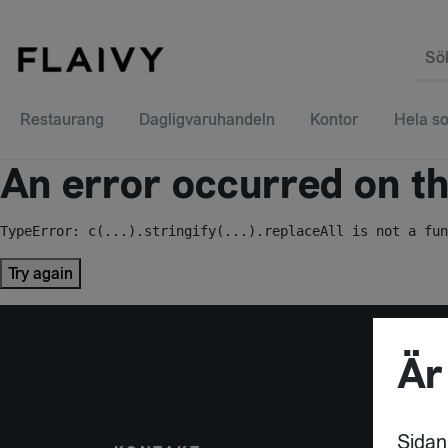
Sö
Restaurang
Dagligvaruhandeln
Kontor
Hela so
An error occurred on the
TypeError: c(...).stringify(...).replaceAll is not a fun
Try again
Är
Sidan