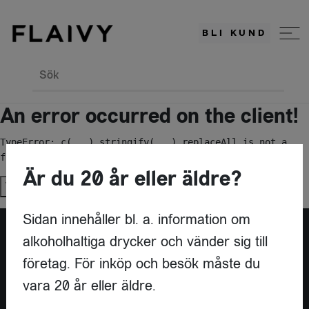
BLI KUND
Sök
An error occurred on the client!
TypeError: c(...).stringify(...).replaceAll is not a 
function
Är du 20 år eller äldre?
Try again
Sidan innehåller bl. a. information om
alkoholhaltiga drycker och vänder sig till
Är du leverantör?
företag. För inköp och besök måste du
vara 20 år eller äldre.