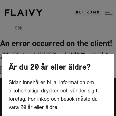
BLI KUND
Sök
An error occurred on the client!
TypeError: c(...).stringify(...).replaceAll is not a 
function
Är du 20 år eller äldre?
Try again
Sidan innehåller bl. a. information om
alkoholhaltiga drycker och vänder sig till
Är du leverantör?
företag. För inköp och besök måste du
vara 20 år eller äldre.