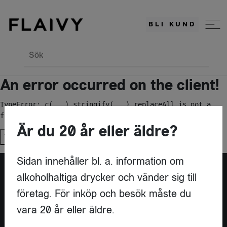
BLI KUND
Sök
An error occurred on the client!
TypeError: c(...).stringify(...).replaceAll is not a 
function
Är du 20 år eller äldre?
Try again
Sidan innehåller bl. a. information om
alkoholhaltiga drycker och vänder sig till
Är du leverantör?
företag. För inköp och besök måste du
vara 20 år eller äldre.