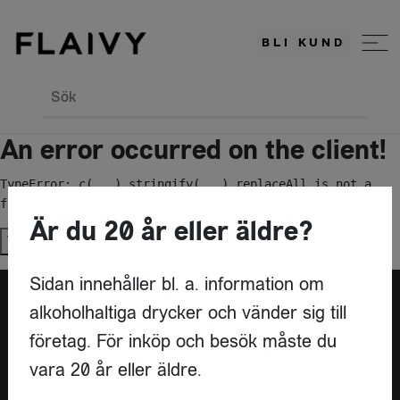
BLI KUND
Sök
An error occurred on the client!
TypeError: c(...).stringify(...).replaceAll is not a 
function
Är du 20 år eller äldre?
Try again
Sidan innehåller bl. a. information om
alkoholhaltiga drycker och vänder sig till
Är du leverantör?
företag. För inköp och besök måste du
vara 20 år eller äldre.