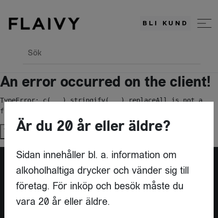
BLI KUND
Sök
An error occurred on the client!
TypeError: c(...).stringify(...).replaceAll is not a 
function
Är du 20 år eller äldre?
Try again
Sidan innehåller bl. a. information om
alkoholhaltiga drycker och vänder sig till
Är du leverantör?
företag. För inköp och besök måste du
vara 20 år eller äldre.