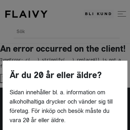
BLI KUND
Sök
An error occurred on the client!
TypeError: c(...).stringify(...).replaceAll is not a 
function
Är du 20 år eller äldre?
Try again
Sidan innehåller bl. a. information om
alkoholhaltiga drycker och vänder sig till
Är du leverantör?
företag. För inköp och besök måste du
vara 20 år eller äldre.